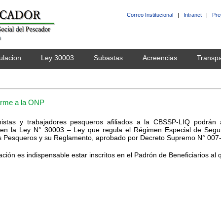
Correo Institucional
|
Intranet
|
Pre
ulacion
Ley 30003
Subastas
Acreencias
Transpa
iarme a la ONP
nistas y trabajadores pesqueros afiliados a la CBSSP-LIQ podrán 
 en la Ley N° 30003 – Ley que regula el Régimen Especial de Segur
s Pesqueros y su Reglamento, aprobado por Decreto Supremo N° 007
iación es indispensable estar inscritos en el Padrón de Beneficiarios a