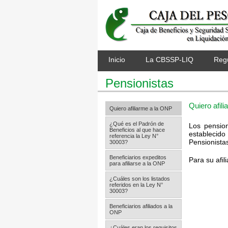
Inicio
La CBSSP-LIQ
Reg
Pensionistas
Quiero afil
Quiero afiliarme a la ONP
¿Qué es el Padrón de
Los pensio
Beneficios al que hace
establecido
referencia la Ley N°
Pensionista
30003?
Beneficiarios expeditos
Para su afil
para afiliarse a la ONP
¿Cuáles son los listados
referidos en la Ley N°
30003?
Beneficiarios afiliados a la
ONP
¿Cuáles eran los requisitos