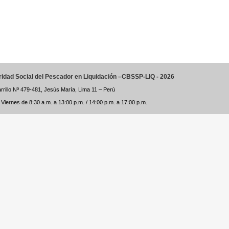
ridad Social del Pescador en Liquidación –CBSSP-LIQ - 2026
arrillo Nº 479-481, Jesús María, Lima 11 – Perú
Viernes de 8:30 a.m. a 13:00 p.m. / 14:00 p.m. a 17:00 p.m.